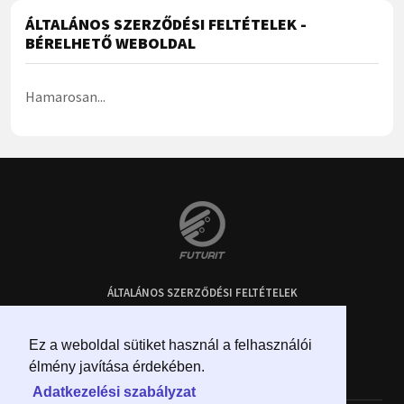
ÁLTALÁNOS SZERZŐDÉSI FELTÉTELEK -
BÉRELHETŐ WEBOLDAL
Hamarosan...
ÁLTALÁNOS SZERZŐDÉSI FELTÉTELEK
ADATKEZELÉSI SZABÁLYZAT
KAPCSOLAT
Ez a weboldal sütiket használ a felhasználói
élmény javítása érdekében.
Minden jog fenntartva! © 2026 – FuturIT Kft.
Adatkezelési szabályzat